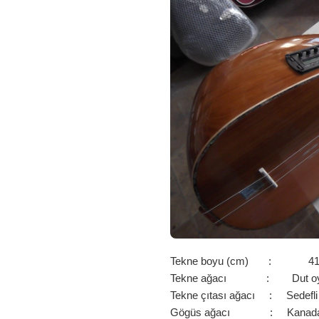
/
0036
IÇIN
Tekne boyu (cm) : 4
Tekne ağacı : Dut o
Tekne çıtası ağacı : Sedefl
Gögüs ağacı : Kanada 