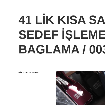
41 LİK KISA S
SEDEF İŞLEME
BAGLAMA / 00
41
BIR YORUM YAPIN
LİK
KISA
SAPLI
CİHAZLI
SEDEF
İŞLEMELİ
DUT
OYMA
BAGLAMA