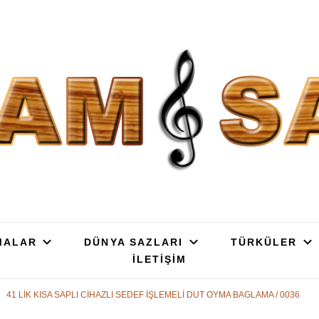
SAZ : OYMA || YAPRAK || ELEK
ç, Gürgen, Ceviz, Kelebek, Flot, Padok, Kompozit, Mat, Divan, Çöğür, Cura, 
SATIŞ
MALAR
DÜNYA SAZLARI
TÜRKÜLER
İLETİŞİM
41 LİK KISA SAPLI CİHAZLI SEDEF İŞLEMELİ DUT OYMA BAGLAMA / 0036