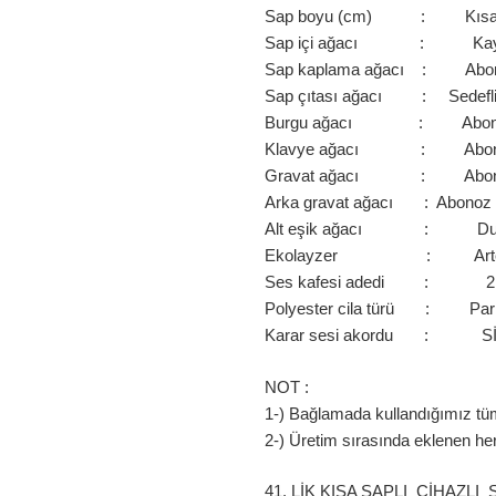
Sap boyu (cm) : Kısa
Sap içi ağacı : Kay
Sap kaplama ağacı : Abo
Sap çıtası ağacı : Sedefl
Burgu ağacı : Abon
Klavye ağacı : Abon
Gravat ağacı : Abon
Arka gravat ağacı : Abonoz
Alt eşik ağacı : Du
Ekolayzer : Art
Ses kafesi adedi : 2
Polyester cila türü : Par
Karar sesi akordu : S
NOT :
1-) Bağlamada kullandığımız tüm 
2-) Üretim sırasında eklenen he
41. LİK KISA SAPLI CİHAZL