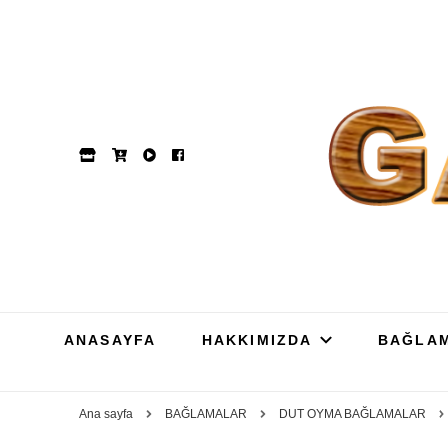
GAM
Dut, Kestane, Karaağa
ANASAYFA
HAKKIMIZDA
BAĞLA
Ana sayfa
BAĞLAMALAR
DUT OYMA BAĞLAMALAR