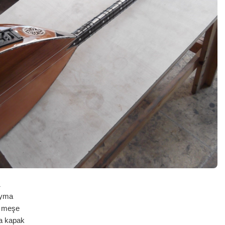
1
yma
i meşe
kapak