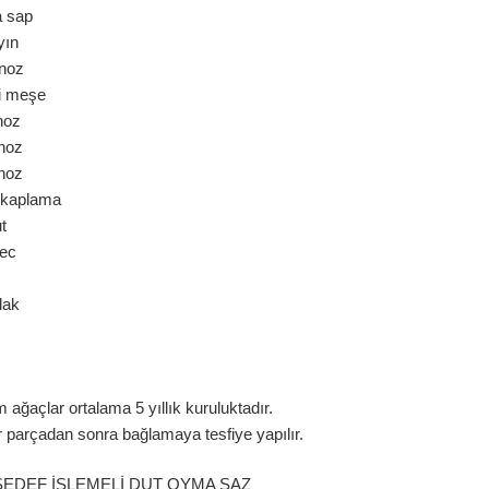
 sap
ın
noz
i meşe
oz
oz
oz
 kaplama
t
ec
lak
İ
ağaçlar ortalama 5 yıllık kuruluktadır.
r parçadan sonra bağlamaya tesfiye yapılır.
I SEDEF İŞLEMELİ DUT OYMA SAZ