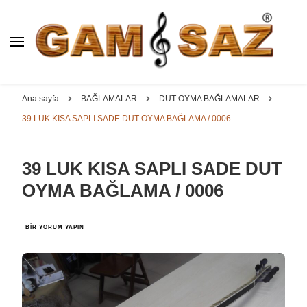
BAĞLAMA İMALAT / SATIŞ
GAM
SAZ : OYMA ||
Dut, Kestane, Karaağaç, Gürgen, Ceviz, Kelebek, Flot,
YAPRAK || ELEKTRO ||
Padok, Kompozit, Mat, Divan, Çöğür, Cura, Solak, Dede,
Ana sayfa
BAĞLAMALAR
DUT OYMA BAĞLAMALAR
ÖZEL BAĞLAMA İMALAT /
Oyma ve yaprak sazlar, özel imalat bağlamalar
39 LUK KISA SAPLI SADE DUT OYMA BAĞLAMA / 0006
SATIŞ
39 LUK KISA SAPLI SADE DUT
OYMA BAĞLAMA / 0006
39
BIR YORUM YAPIN
LUK
KISA
SAPLI
SADE
DUT
OYMA
BAĞLAMA