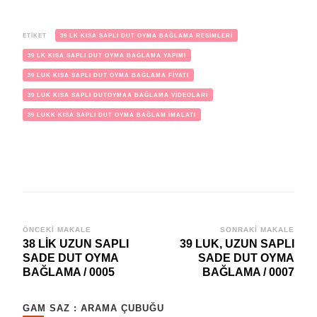
ETIKET
39 LK KISA SAPLI DUT OYMA BAĞLAMA RESİMLERİ
39 LK KISA SAPLI DUT OYMA BAĞLAMA YAPIMI
39 LUK KISA SAPLI DUT OYMA BAĞLAMA FİYATI
39 LUK KISA SAPLI DUTOYMAA BAĞLAMA VİDEOLARİ
39 LUKK KISA SAPLI DUT OYMA BAĞLAM İMALATI
Yazı
ÖNCEKI MAKALE
SONRAKI MAKALE
38 LİK UZUN SAPLI
39 LUK, UZUN SAPLI
dolaşımı
SADE DUT OYMA
SADE DUT OYMA
BAĞLAMA / 0005
BAĞLAMA / 0007
GAM SAZ : ARAMA ÇUBUĞU