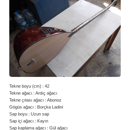
SEDEF
İŞLEMLİ
ARDIÇ
BAĞLAMA
/
0358
IÇIN
Tekne boyu (cm) : 42
Tekne ağacı : Ardıç ağacı
Tekne çıtası ağacı : Abonoz
Gögüs ağacı : Borçka Ladini
Sap boyu : Uzun sap
Sap içi ağacı : Kayın
Sap kaplama ağacı : Gül ağacı