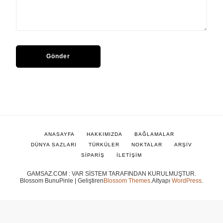
ANASAYFA
HAKKIMIZDA
BAĞLAMALAR
DÜNYA SAZLARI
TÜRKÜLER
NOKTALAR
ARŞİV
SİPARİŞ
İLETİŞİM
GAMSAZ.COM : VAR SİSTEM TARAFINDAN KURULMUŞTUR.
Blossom BunuPinle | Geliştiren
Blossom Themes
.Altyapı
WordPress
.