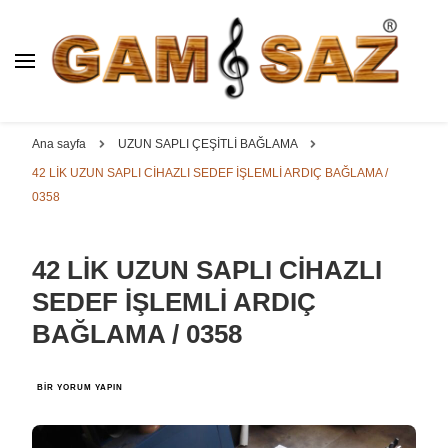
BAĞLAMA İMALAT / SATIŞ
GAM
SAZ : OYMA ||
Dut, Kestane, Karaağaç, Gürgen, Ceviz, Kelebek, Flot,
YAPRAK || ELEKTRO ||
Padok, Kompozit, Mat, Divan, Çöğür, Cura, Solak, Dede,
Ana sayfa
UZUN SAPLI ÇEŞİTLİ BAĞLAMA
ÖZEL BAĞLAMA İMALAT /
Oyma ve yaprak sazlar, özel imalat bağlamalar
42 LİK UZUN SAPLI CİHAZLI SEDEF İŞLEMLİ ARDIÇ BAĞLAMA /
SATIŞ
0358
42 LİK UZUN SAPLI CİHAZLI
SEDEF İŞLEMLİ ARDIÇ
BAĞLAMA / 0358
42
BIR YORUM YAPIN
LİK
UZUN
SAPLI
CİHAZLI