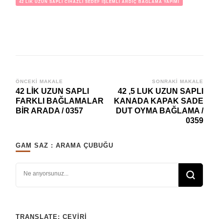
42 LİK UZUN SAPLI CİHAZLI SEDEF İŞLEMLİ ARDIÇ BAĞLAMA YAPIMI
Yazı
ÖNCEKI MAKALE
SONRAKI MAKALE
42 LİK UZUN SAPLI
42 ,5 LUK UZUN SAPLI
dolaşımı
FARKLI BAĞLAMALAR
KANADA KAPAK SADE
BİR ARADA / 0357
DUT OYMA BAĞLAMA /
0359
GAM SAZ : ARAMA ÇUBUĞU
Bir şey mi arıyorsunuz?
TRANSLATE: ÇEVIRI