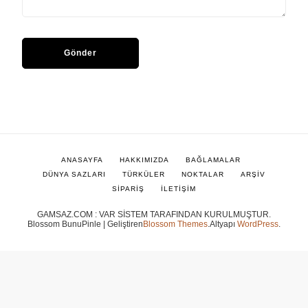
ANASAYFA
HAKKIMIZDA
BAĞLAMALAR
DÜNYA SAZLARI
TÜRKÜLER
NOKTALAR
ARŞİV
SİPARİŞ
İLETİŞİM
GAMSAZ.COM : VAR SİSTEM TARAFINDAN KURULMUŞTUR.
Blossom BunuPinle | Geliştiren
Blossom Themes
.Altyapı
WordPress
.