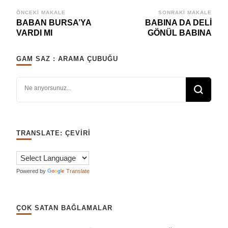
Yazı
ÖNCEKI MAKALE
SONRAKI MAKALE
BABAN BURSA’YA
BABINA DA DELİ
dolaşımı
VARDI MI
GÖNÜL BABINA
GAM SAZ : ARAMA ÇUBUĞU
Bir şey mi arıyorsunuz?
TRANSLATE: ÇEVIRI
Powered by
Translate
ÇOK SATAN BAĞLAMALAR