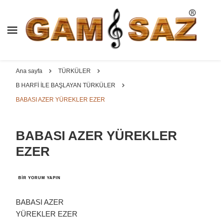
BAĞLAMA İMALAT / SATIŞ
GAM
SAZ : OYMA ||
Dut, Kestane, Karaağaç, Gürgen, Ceviz, Kelebek, Flot,
YAPRAK || ELEKTRO ||
Padok, Kompozit, Mat, Divan, Çöğür, Cura, Solak, Dede,
Ana sayfa
TÜRKÜLER
ÖZEL BAĞLAMA İMALAT /
Oyma ve yaprak sazlar, özel imalat bağlamalar
B HARFİ İLE BAŞLAYAN TÜRKÜLER
SATIŞ
BABASI AZER YÜREKLER EZER
BABASI AZER YÜREKLER
EZER
BABASI
BIR YORUM YAPIN
AZER
YÜREKLER
EZER
BABASI AZER
IÇIN
YÜREKLER EZER