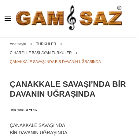
BAĞLAMA İMALAT / SATIŞ
GAM
SAZ : OYMA ||
Dut, Kestane, Karaağaç, Gürgen, Ceviz, Kelebek, Flot,
YAPRAK || ELEKTRO ||
Padok, Kompozit, Mat, Divan, Çöğür, Cura, Solak, Dede,
Ana sayfa
TÜRKÜLER
ÖZEL BAĞLAMA İMALAT /
Oyma ve yaprak sazlar, özel imalat bağlamalar
C HARFİ İLE BAŞLAYAN TÜRKÜLER
SATIŞ
ÇANAKKALE SAVAŞI’NDA BİR DAVANIN UĞRAŞINDA
ÇANAKKALE SAVAŞI’NDA BİR
DAVANIN UĞRAŞINDA
ÇANAKKALE
BIR YORUM YAPIN
SAVAŞI’NDA
BİR
DAVANIN
ÇANAKKALE SAVAŞI’NDA
UĞRAŞINDA
BİR DAVANIN UĞRAŞINDA
IÇIN