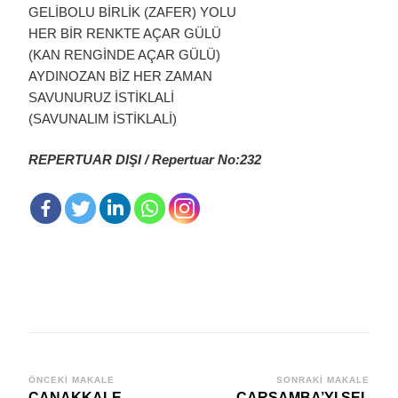
GELİBOLU BİRLİK (ZAFER) YOLU
HER BİR RENKTE AÇAR GÜLÜ
(KAN RENGİNDE AÇAR GÜLÜ)
AYDINOZAN BİZ HER ZAMAN
SAVUNURUZ İSTİKLALİ
(SAVUNALIM İSTİKLALİ)
REPERTUAR DIŞI / Repertuar No:232
Yazı
ÖNCEKI MAKALE
SONRAKI MAKALE
ÇANAKKALE
ÇARŞAMBA’YI SEL