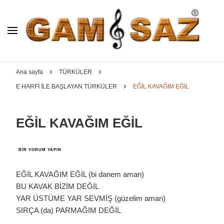
BAĞLAMA İMALAT / SATIŞ
GAM
SAZ : OYMA ||
Dut, Kestane, Karaağaç, Gürgen, Ceviz, Kelebek, Flot,
YAPRAK || ELEKTRO ||
Padok, Kompozit, Mat, Divan, Çöğür, Cura, Solak, Dede,
Ana sayfa
TÜRKÜLER
ÖZEL BAĞLAMA İMALAT /
Oyma ve yaprak sazlar, özel imalat bağlamalar
E HARFİ İLE BAŞLAYAN TÜRKÜLER
EĞİL KAVAĞIM EĞİL
SATIŞ
EĞİL KAVAĞIM EĞİL
EĞİL
BIR YORUM YAPIN
KAVAĞIM
EĞİL
IÇIN
EĞİL KAVAĞIM EĞİL (bi danem aman)
BU KAVAK BİZİM DEĞİL
YAR ÜSTÜME YAR SEVMİŞ (güzelim aman)
SIRÇA (da) PARMAĞIM DEĞİL