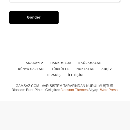
ANASAYFA
HAKKIMIZDA
BAĞLAMALAR
DÜNYA SAZLARI
TÜRKÜLER
NOKTALAR
ARŞİV
SİPARİŞ
İLETİŞİM
GAMSAZ.COM : VAR SİSTEM TARAFINDAN KURULMUŞTUR.
Blossom BunuPinle | Geliştiren
Blossom Themes
.Altyapı
WordPress
.