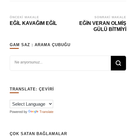
Yazı
ÖNCEKI MAKALE
SONRAKI MAKALE
EĞİL KAVAĞIM EĞİL
EĞİN VERAN OLMİŞ
dolaşımı
GÜLÜ BİTMİYİ
GAM SAZ : ARAMA ÇUBUĞU
Bir şey mi arıyorsunuz?
TRANSLATE: ÇEVIRI
Powered by
Translate
ÇOK SATAN BAĞLAMALAR