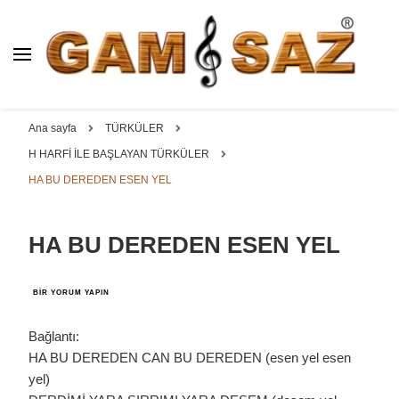
BAĞLAMA İMALAT / SATIŞ
GAM
SAZ : OYMA ||
Dut, Kestane, Karaağaç, Gürgen, Ceviz, Kelebek, Flot,
YAPRAK || ELEKTRO ||
Padok, Kompozit, Mat, Divan, Çöğür, Cura, Solak, Dede,
Ana sayfa
TÜRKÜLER
ÖZEL BAĞLAMA İMALAT /
Oyma ve yaprak sazlar, özel imalat bağlamalar
H HARFİ İLE BAŞLAYAN TÜRKÜLER
SATIŞ
HA BU DEREDEN ESEN YEL
HA BU DEREDEN ESEN YEL
HA
BIR YORUM YAPIN
BU
DEREDEN
ESEN
Bağlantı:
YEL
HA BU DEREDEN CAN BU DEREDEN (esen yel esen
IÇIN
yel)