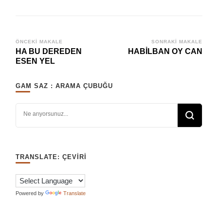
Yazı
ÖNCEKI MAKALE
SONRAKI MAKALE
HA BU DEREDEN
HABİLBAN OY CAN
dolaşımı
ESEN YEL
GAM SAZ : ARAMA ÇUBUĞU
Bir şey mi arıyorsunuz?
TRANSLATE: ÇEVIRI
Powered by
Translate