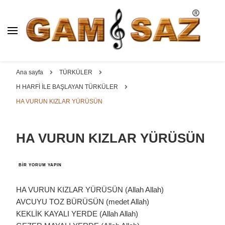
BAĞLAMA İMALAT / SATIŞ
GAM
SAZ : OYMA ||
Dut, Kestane, Karaağaç, Gürgen, Ceviz, Kelebek, Flot,
YAPRAK || ELEKTRO ||
Padok, Kompozit, Mat, Divan, Çöğür, Cura, Solak, Dede,
Ana sayfa
TÜRKÜLER
ÖZEL BAĞLAMA İMALAT /
Oyma ve yaprak sazlar, özel imalat bağlamalar
H HARFİ İLE BAŞLAYAN TÜRKÜLER
SATIŞ
HA VURUN KIZLAR YÜRÜSÜN
HA VURUN KIZLAR YÜRÜSÜN
HA
BIR YORUM YAPIN
VURUN
KIZLAR
YÜRÜSÜN
HA VURUN KIZLAR YÜRÜSÜN (Allah Allah)
IÇIN
AVCUYU TOZ BÜRÜSÜN (medet Allah)
KEKLİK KAYALI YERDE (Allah Allah)