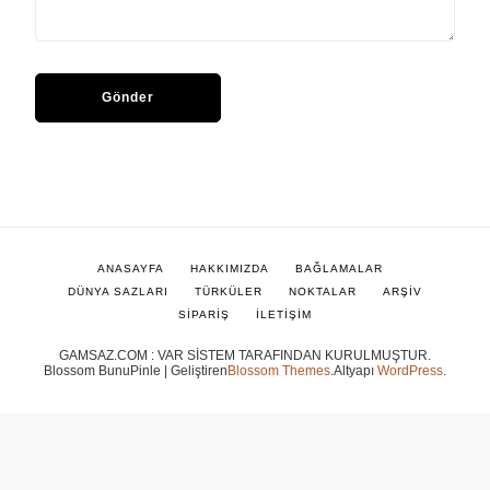
ANASAYFA
HAKKIMIZDA
BAĞLAMALAR
DÜNYA SAZLARI
TÜRKÜLER
NOKTALAR
ARŞİV
SİPARİŞ
İLETİŞİM
GAMSAZ.COM : VAR SİSTEM TARAFINDAN KURULMUŞTUR.
Blossom BunuPinle | Geliştiren
Blossom Themes
.Altyapı
WordPress
.