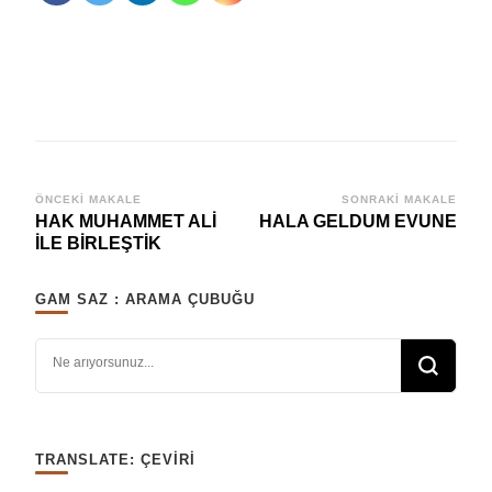
Yazı
ÖNCEKI MAKALE
SONRAKI MAKALE
HAK MUHAMMET ALİ
HALA GELDUM EVUNE
dolaşımı
İLE BİRLEŞTİK
GAM SAZ : ARAMA ÇUBUĞU
Bir şey mi arıyorsunuz?
TRANSLATE: ÇEVIRI