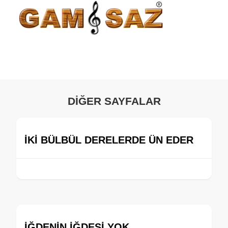
DİĞER SAYFALAR
İKİ BÜLBÜL DERELERDE ÜN EDER
İĞDENİN İĞDESİ YOK