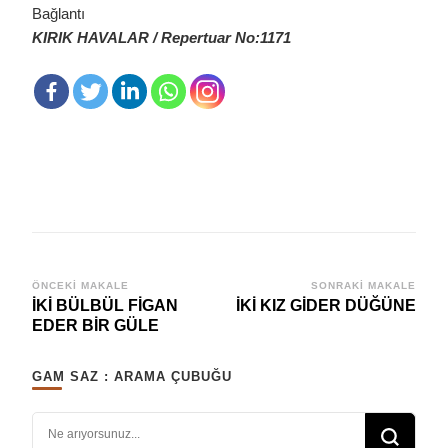
Bağlantı
KIRIK HAVALAR / Repertuar No:1171
Yazı
ÖNCEKI MAKALE
SONRAKI MAKALE
İKİ BÜLBÜL FİGAN
İKİ KIZ GİDER DÜĞÜNE
dolaşımı
EDER BİR GÜLE
GAM SAZ : ARAMA ÇUBUĞU
Bir şey mi arıyorsunuz?