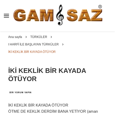
BAĞLAMA İMALAT / SATIŞ
GAM
SAZ : OYMA ||
Dut, Kestane, Karaağaç, Gürgen, Ceviz, Kelebek, Flot,
YAPRAK || ELEKTRO ||
Padok, Kompozit, Mat, Divan, Çöğür, Cura, Solak, Dede,
Ana sayfa
TÜRKÜLER
ÖZEL BAĞLAMA İMALAT /
Oyma ve yaprak sazlar, özel imalat bağlamalar
I HARFİ İLE BAŞLAYAN TÜRKÜLER
SATIŞ
İKİ KEKLİK BİR KAYADA ÖTÜYOR
İKİ KEKLİK BİR KAYADA
ÖTÜYOR
İKİ
BIR YORUM YAPIN
KEKLİK
BİR
KAYADA
İKİ KEKLİK BİR KAYADA ÖTÜYOR
ÖTÜYOR
ÖTME DE KEKLİK DERDİM BANA YETİYOR (aman
IÇIN