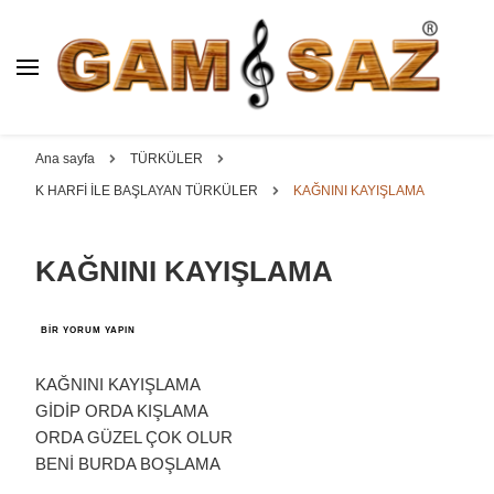
BAĞLAMA İMALAT / SATIŞ
GAM
SAZ : OYMA ||
Dut, Kestane, Karaağaç, Gürgen, Ceviz, Kelebek, Flot,
YAPRAK || ELEKTRO ||
Padok, Kompozit, Mat, Divan, Çöğür, Cura, Solak, Dede,
Ana sayfa
TÜRKÜLER
ÖZEL BAĞLAMA İMALAT /
Oyma ve yaprak sazlar, özel imalat bağlamalar
K HARFİ İLE BAŞLAYAN TÜRKÜLER
KAĞNINI KAYIŞLAMA
SATIŞ
KAĞNINI KAYIŞLAMA
KAĞNINI
BIR YORUM YAPIN
KAYIŞLAMA
IÇIN
KAĞNINI KAYIŞLAMA
GİDİP ORDA KIŞLAMA
ORDA GÜZEL ÇOK OLUR
BENİ BURDA BOŞLAMA