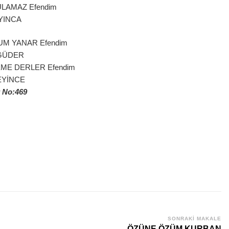
LAMAZ Efendim
YINCA
M YANAR Efendim
 GÜDER
ME DERLER Efendim
EYİNCE
 No:469
SONRAKI MAKALE
ÖZÜNE ÖZÜM KURBAN