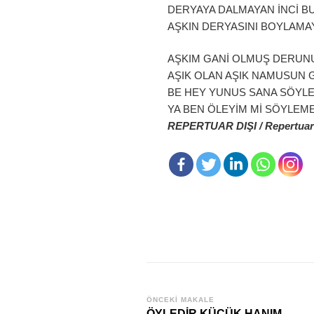
DERYAYA DALMAYAN İNCİ BU
AŞKIN DERYASINI BOYLAMA
AŞKIM GANİ OLMUŞ DERUNU
AŞIK OLAN AŞIK NAMUSUN
BE HEY YUNUS SANA SÖYLE
YA BEN ÖLEYİM Mİ SÖYLEM
REPERTUAR DIŞI / Repertuar
Yazı
ÖNCEKI MAKALE
ÖYLEDİR KÜÇÜK HANIM