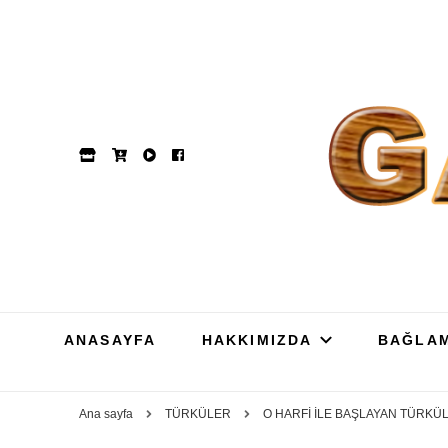
GAM
Dut, Kestane, Karaağa
ANASAYFA
HAKKIMIZDA
BAĞLA
Ana sayfa
TÜRKÜLER
O HARFİ İLE BAŞLAYAN TÜRKÜ