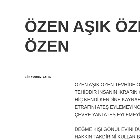
ÖZEN AŞIK ÖZ
ÖZEN
ÖZEN
BIR YORUM YAPIN
AŞIK
ÖZEN AŞIK ÖZEN TEVHİDE Ö
ÖZEN
TEVHİDE
TEHİDDİR İNSANIN İKRARIN
ÖZEN
HİÇ KENDİ KENDİNE KAYNAR
IÇIN
ETRAFINI ATEŞ EYLEMEYİN
ÇEVRE YANI ATEŞ EYLEMEY
DEĞME KİŞİ GÖNÜL EVİNİ D
HAKKIN TAKDİRİNİ KULLAR